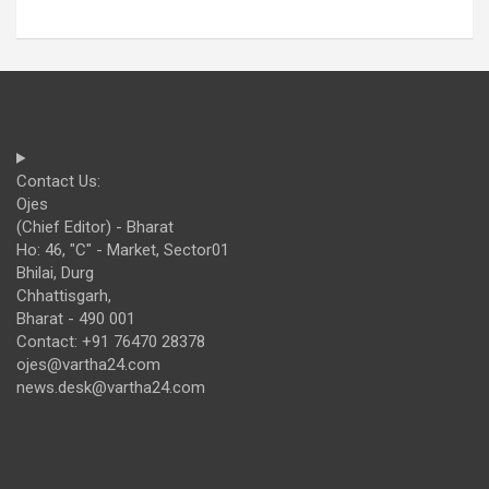
Contact Us:
Ojes
(Chief Editor) - Bharat
Ho: 46, "C" - Market, Sector01
Bhilai, Durg
Chhattisgarh,
Bharat - 490 001
Contact: +91 76470 28378
ojes@vartha24.com
news.desk@vartha24.com