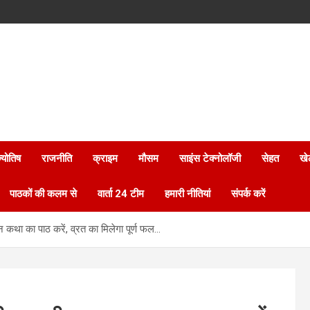
्योतिष
राजनीति
क्राइम
मौसम
साइंस टेक्नोलॉजी
सेहत
खे
पाठकों की कलम से
वार्ता 24 टीम
हमारी नीतियां
संपर्क करें
 का पाठ करें, व्रत का मिलेगा पूर्ण फल…