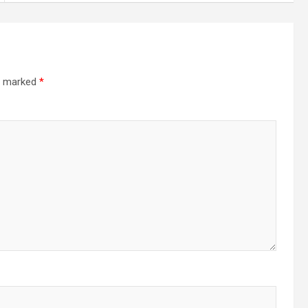
re marked
*