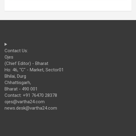
Contact Us:
Ojes
(Chief Editor) - Bharat
Ho: 46, "C" - Market, Sector01
Bhilai, Durg
Chhattisgarh,
Bharat - 490 001
Contact: +91 76470 28378
ojes@vartha24.com
news.desk@vartha24.com