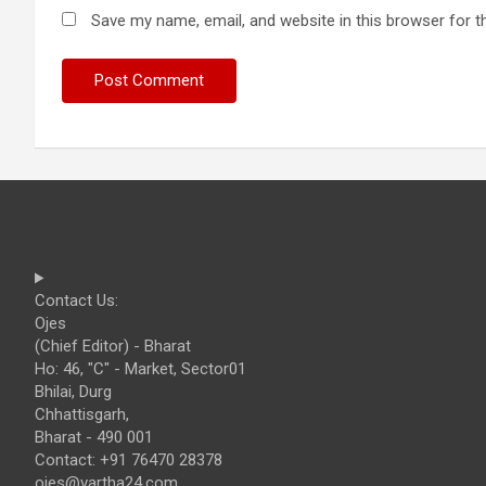
Save my name, email, and website in this browser for t
Contact Us:
Ojes
(Chief Editor) - Bharat
Ho: 46, "C" - Market, Sector01
Bhilai, Durg
Chhattisgarh,
Bharat - 490 001
Contact: +91 76470 28378
ojes@vartha24.com