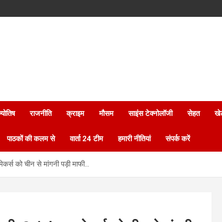
्योतिष
राजनीति
क्राइम
मौसम
साइंस टेक्नोलॉजी
सेहत
खे
पाठकों की कलम से
वार्ता 24 टीम
हमारी नीतियां
संपर्क करें
कर्स को चीन से मांगनी पड़ी माफी…