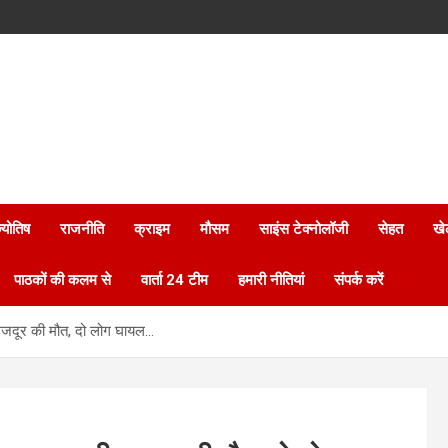
्योतिष
राजनीति
क्राइम
मौसम
साइंस टेक्नोलॉजी
सेहत
खे
पाठकों की कलम से
वार्ता 24 टीम
हमारी नीतियां
संपर्क करें
सी मजदूर की मौत, दो लोग घायल…