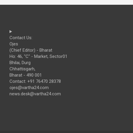
Contact Us:
Ojes
(Chief Editor) - Bharat
Ho: 46, "C" - Market, Sector01
Bhilai, Durg
Chhattisgarh,
Bharat - 490 001
Contact: +91 76470 28378
ojes@vartha24.com
news.desk@vartha24.com