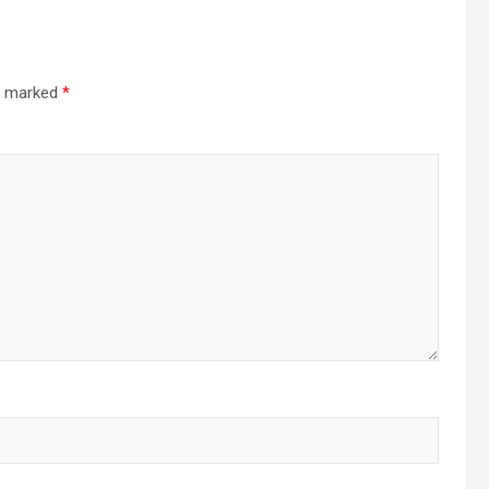
re marked
*