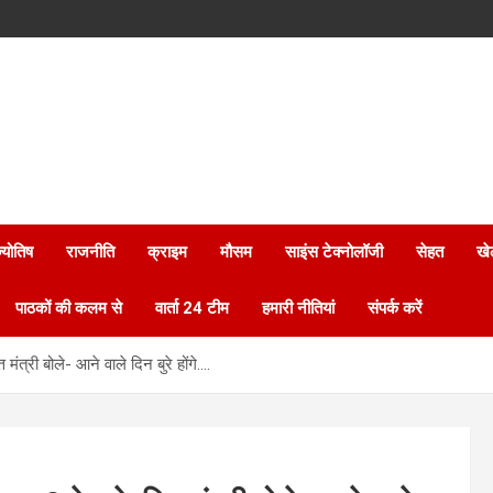
्योतिष
राजनीति
क्राइम
मौसम
साइंस टेक्नोलॉजी
सेहत
खे
पाठकों की कलम से
वार्ता 24 टीम
हमारी नीतियां
संपर्क करें
मंत्री बोले- आने वाले दिन बुरे होंगे….