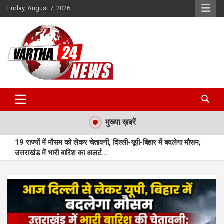
Skip
Friday, August 7, 2026
to
content
Vartha 24
मुख्या ख़बरें
19 राज्यों में मौसम को लेकर चेतावनी, दिल्ली-यूपी-बिहार में बदलेगा मौसम;
उत्तराखंड में भारी बारिश का अलर्ट…
महासमुंद : महासमुंद में बुनियादी सुविधाओं से लैस नए आधार सेवा केन्द्र का
शुभारंभ…
मुंगेली : प्राकृतिक बीजों से सजी राखियां बनीं आत्मनिर्भरता की नई पहचान…
मुंगेली : बछेरा में आधुनिक आंगनबाड़ी भवन बना आकर्षण का केंद्र…