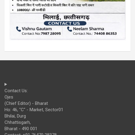
Contact Us:
Ojes
(Chief Editor) - Bharat
Ho: 46, "C" - Market, Sector01
Bhilai, Durg
Chhattisgarh,
Bharat - 490 001
Contact: +91 76470 28378