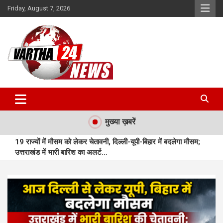
Skip
Friday, August 7, 2026
to
content
Vartha 24
मुख्या ख़बरें
19 राज्यों में मौसम को लेकर चेतावनी, दिल्ली-यूपी-बिहार में बदलेगा मौसम;
उत्तराखंड में भारी बारिश का अलर्ट…
महासमुंद : महासमुंद में बुनियादी सुविधाओं से लैस नए आधार सेवा केन्द्र का
शुभारंभ…
मुंगेली : प्राकृतिक बीजों से सजी राखियां बनीं आत्मनिर्भरता की नई पहचान…
मुंगेली : बछेरा में आधुनिक आंगनबाड़ी भवन बना आकर्षण का केंद्र…