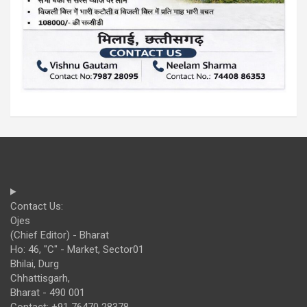
Contact Us:
Ojes
(Chief Editor) - Bharat
Ho: 46, "C" - Market, Sector01
Bhilai, Durg
Chhattisgarh,
Bharat - 490 001
Contact: +91 76470 28378