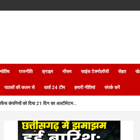
्योतिष
राजनीति
क्राइम
मौसम
साइंस टेक्नोलॉजी
सेहत
खे
पाठकों की कलम से
वार्ता 24 टीम
हमारी नीतियां
संपर्क करें
डिफेंस कंपनियों को दिया 21 दिन का अल्टीमेटम…
.मी. औसत वर्षा दर्ज…