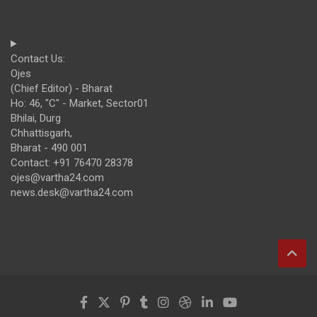
Contact Us:
Ojes
(Chief Editor) - Bharat
Ho: 46, "C" - Market, Sector01
Bhilai, Durg
Chhattisgarh,
Bharat - 490 001
Contact: +91 76470 28378
ojes@vartha24.com
news.desk@vartha24.com