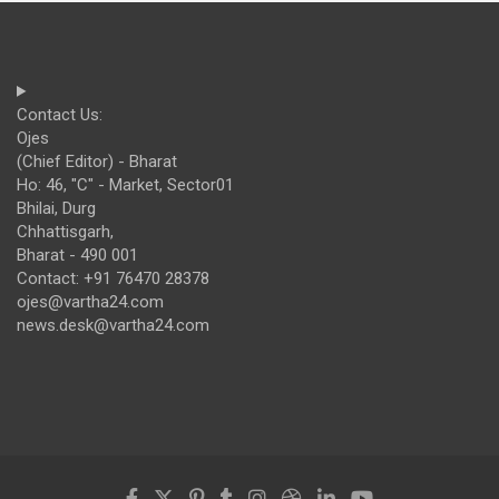
Contact Us:
Ojes
(Chief Editor) - Bharat
Ho: 46, "C" - Market, Sector01
Bhilai, Durg
Chhattisgarh,
Bharat - 490 001
Contact: +91 76470 28378
ojes@vartha24.com
news.desk@vartha24.com